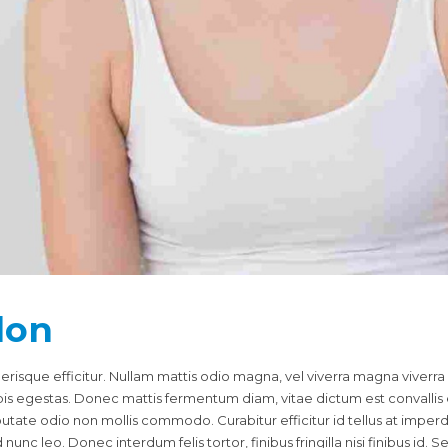
don
lerisque efficitur. Nullam mattis odio magna, vel viverra magna viverr
pis egestas. Donec mattis fermentum diam, vitae dictum est convalli
lputate odio non mollis commodo. Curabitur efficitur id tellus at impe
nunc leo. Donec interdum felis tortor, finibus fringilla nisi finibus id. S