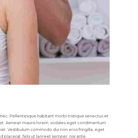
a nec. Pellentesque habitant morbi tristique senectus et
s et. Aenean mauris lorem, sodales eget condimentum
rdiet. Vestibulum commodo dui non eros fringilla, eget
ed placerat, felis ut laoreet semper, nisi ante