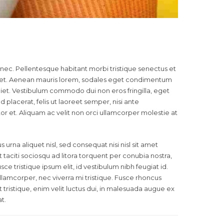
a nec. Pellentesque habitant morbi tristique senectus et
s et. Aenean mauris lorem, sodales eget condimentum
rdiet. Vestibulum commodo dui non eros fringilla, eget
ed placerat, felis ut laoreet semper, nisi ante
itor et. Aliquam ac velit non orci ullamcorper molestie at
rna aliquet nisl, sed consequat nisi nisl sit amet
nt taciti sociosqu ad litora torquent per conubia nostra,
 tristique ipsum elit, id vestibulum nibh feugiat id.
lamcorper, nec viverra mi tristique. Fusce rhoncus
it tristique, enim velit luctus dui, in malesuada augue ex
t.