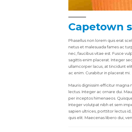
Capetown 
Phasellus non lorem quis erat sce
netus et malesuada fames ac tur
nec, faucibus vitae est. Fusce vu
sagittis enim placerat. Integer sed 
ullamcorper lacus, at tincidunt el
ac enim. Curabitur in placerat mi.
Mauris dignissim efficitur magna n
lectus. Integer ac ornare dui. Maur
per inceptos himenaeos. Quisque s
Integer volutpat nibh et sem impe
sapien ultrices, porttitor lectus i
quis elit. Maecenas libero dui, ve