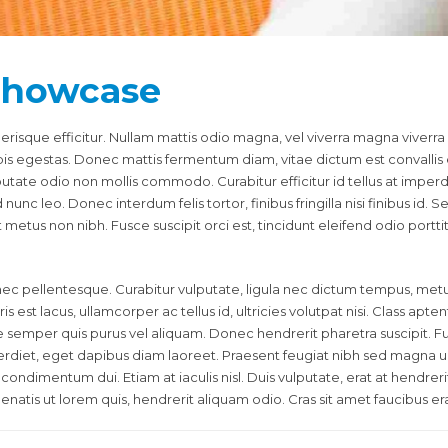
showcase
lerisque efficitur. Nullam mattis odio magna, vel viverra magna viverr
pis egestas. Donec mattis fermentum diam, vitae dictum est convalli
lputate odio non mollis commodo. Curabitur efficitur id tellus at impe
nunc leo. Donec interdum felis tortor, finibus fringilla nisi finibus id. S
it metus non nibh. Fusce suscipit orci est, tincidunt eleifend odio portt
ec pellentesque. Curabitur vulputate, ligula nec dictum tempus, metus u
is est lacus, ullamcorper ac tellus id, ultricies volutpat nisi. Class apte
emper quis purus vel aliquam. Donec hendrerit pharetra suscipit. Fusce
rdiet, eget dapibus diam laoreet. Praesent feugiat nibh sed magna ul
d, condimentum dui. Etiam at iaculis nisl. Duis vulputate, erat at hendrer
nenatis ut lorem quis, hendrerit aliquam odio. Cras sit amet faucibus era