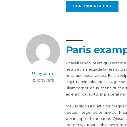
CONTINUE READING
Paris exam
Phasellus non lorem quis erat sce
netus et malesuada fames ac tur
by admin
nec, faucibus vitae est. Fusce vu
07/Set/2015
sagittis enim placerat. Integer sed 
ullamcorper lacus, at tincidunt el
ac enim. Curabitur in placerat mi.
Mauris dignissim efficitur magna n
lectus. Integer ac ornare dui. Maur
per inceptos himenaeos. Quisque s
Integer volutpat nibh et sem impe