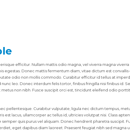
ple
lerisque efficitur. Nullam mattis odio magna, vel viverra magna viverr
pis egestas. Donec mattis fermentum diam, vitae dictum est convalli
lputate odio non mollis commodo. Curabitur efficitur id tellus at impe
nunc leo. Donec interdum felis tortor, finibus fringilla nisi finibus id. S
it metus non nibh. Fusce suscipit orci est, tincidunt eleifend odio portt
ec pellentesque. Curabitur vulputate, ligula nec dictum tempus, metus u
is est lacus, ullamcorper ac tellus id, ultricies volutpat nisi. Class apte
emper quis purus vel aliquam. Donec hendrerit pharetra suscipit. Fusce
rdiet, eget dapibus diam laoreet. Praesent feugiat nibh sed magna ul