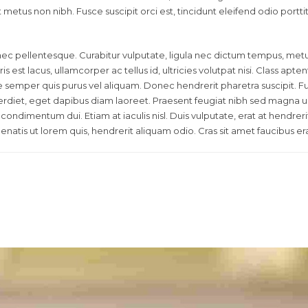
it metus non nibh. Fusce suscipit orci est, tincidunt eleifend odio portt
ec pellentesque. Curabitur vulputate, ligula nec dictum tempus, metus u
is est lacus, ullamcorper ac tellus id, ultricies volutpat nisi. Class apte
emper quis purus vel aliquam. Donec hendrerit pharetra suscipit. Fusce
rdiet, eget dapibus diam laoreet. Praesent feugiat nibh sed magna ul
d, condimentum dui. Etiam at iaculis nisl. Duis vulputate, erat at hendrer
nenatis ut lorem quis, hendrerit aliquam odio. Cras sit amet faucibus era