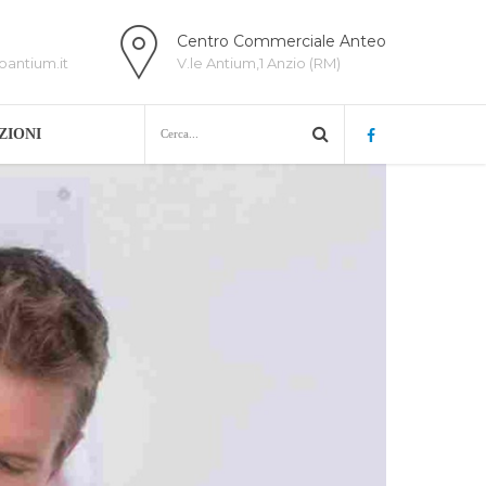
Centro Commerciale Anteo
antium.it
V.le Antium,1 Anzio (RM)
ZIONI