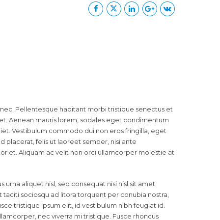
a nec. Pellentesque habitant morbi tristique senectus et
s et. Aenean mauris lorem, sodales eget condimentum
rdiet. Vestibulum commodo dui non eros fringilla, eget
ed placerat, felis ut laoreet semper, nisi ante
itor et. Aliquam ac velit non orci ullamcorper molestie at
rna aliquet nisl, sed consequat nisi nisl sit amet
nt taciti sociosqu ad litora torquent per conubia nostra,
 tristique ipsum elit, id vestibulum nibh feugiat id.
lamcorper, nec viverra mi tristique. Fusce rhoncus